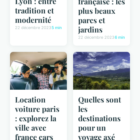
Lyon : entre
française : les
tradition et
plus beaux
modernité
parcs et
jardins
22 décembre 2023
5 min
22 décembre 2023
6 min
Location
Quelles sont
voiture paris
les
: explorez la
destinations
ville avec
pour un
france cars
voyage axé