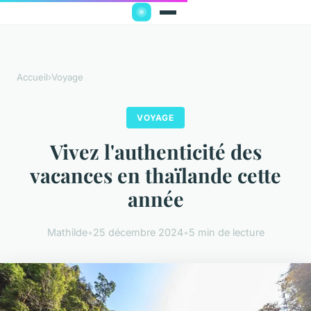
Accueil
›
Voyage
VOYAGE
Vivez l'authenticité des
vacances en thaïlande cette
année
Mathilde
•
25 décembre 2024
•
5 min de lecture